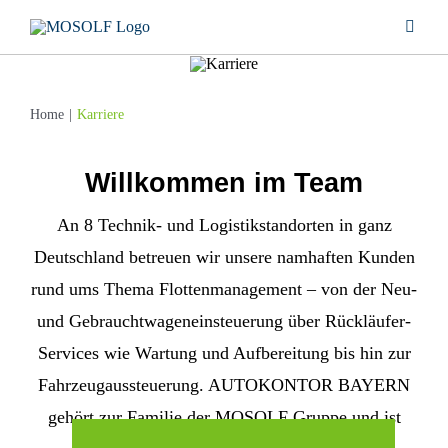
Zum
Toggle
Inhalt
Naviga
springen
LEISTUNGEN
Home
Karriere
UNTERNEHMEN
Willkommen im Team
STANDORTE
An 8 Technik- und Logistikstandorten in ganz
Deutschland betreuen wir unsere namhaften Kunden
KARRIERE
rund ums Thema Flottenmanagement – von der Neu-
und Gebrauchtwageneinsteuerung über Rückläufer-
PRESSE
Services wie Wartung und Aufbereitung bis hin zur
Fahrzeugaussteuerung. AUTOKONTOR BAYERN
DOWNLOAD
gehört zur Familie der MOSOLF Gruppe und ist