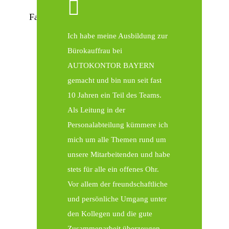
somit Mitglied eines der größten
KONTAKT
Fahrzeuglogistikunternehmen in ganz Europa.
Ich habe meine Ausbildung zur
Suche
Bürokauffrau bei
nach:
AUTOKONTOR BAYERN
gemacht und bin nun seit fast
EN
10 Jahren ein Teil des Teams.
Als Leitung in der
Personalabteilung kümmere ich
mich um alle Themen rund um
unsere Mitarbeitenden und habe
stets für alle ein offenes Ohr.
Vor allem der freundschaftliche
und persönliche Umgang unter
den Kollegen und die gute
Zusammenarbeit überzeugen