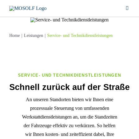
Zum
Toggle
Inhalt
Naviga
springen
LEISTUNGEN
Home
Leistungen
Service- und Technikdienstleistungen
UNTERNEHMEN
STANDORTE
SERVICE- UND TECHNIKDIENSTLEISTUNGEN
Schnell zurück auf der Straße
KARRIERE
An unseren Standorten bieten wir Ihnen eine
PRESSE
prozessuale Steuerung von umfassenden
Werkstattdienstleistungen an, um die Standzeiten
der Fahrzeuge effektiv zu verkürzen. So helfen
DOWNLOAD
wir Ihnen kosten- und zeiteffizient dabei, Ihre